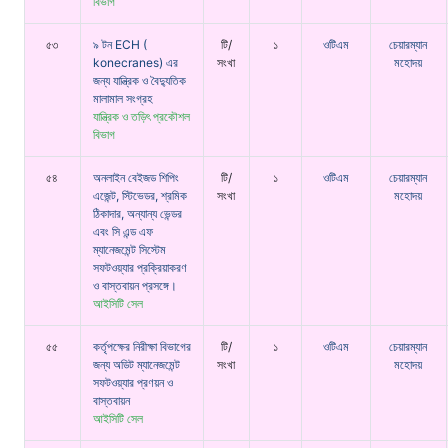
বিভাগ
৫৩
৯ টন ECH (
টি/
১
ওটিএম
চেয়ারম্যান
konecranes) এর
সংখা
মহোদয়
জন্য যান্ত্রিক ও বৈদ্যুতিক
মালামাল সংগ্রহ
যান্ত্রিক ও তড়িৎ প্রকৌশল
বিভাগ
৫৪
অনলাইন বেইজড শিপিং
টি/
১
ওটিএম
চেয়ারম্যান
এজেন্ট, স্টিভেডর, শ্রমিক
সংখা
মহোদয়
ঠিকাদার, অন্যান্য ভেন্ডর
এবং সি এন্ড এফ
ম্যানেজমেন্ট সিস্টেম
সফটওয়্যার প্রক্রিয়াকরণ
ও বাস্তবায়ন প্রসঙ্গে।
আইসিটি সেল
৫৫
কর্তৃপক্ষের নিরীক্ষা বিভাগের
টি/
১
ওটিএম
চেয়ারম্যান
জন্য অডিট ম্যানেজমেন্ট
সংখা
মহোদয়
সফটওয়্যার প্রণয়ন ও
বাস্তবায়ন
আইসিটি সেল