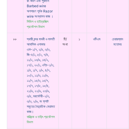
রং করণ এবং পুরাতন
Barbed wire
অপসারণ পূর্বক Razor
wire সংস্থাপন কাজ ।
সিভিল ও হাইড্রলিক্স
প্রকৌশল বিভাগ
৮৮
স্থায়ী বন্দর মাধবী ও মালতী
টি/
১
ওটিএম
চেয়ারম্যান
আবাসিক এলাকার
সংখা
মহোদয়
এফ-১/৭, ২/৫, ৩/৩,
জি-৪/১, ৫/২, ৭/৪,
১১/২, ১৩/৬, ১৪/২,
১৭/১, ২০/১, এইচ-১/৩,
১/৫, ১/৭, ১/৮, ৪/৭,
১০/২, ১১/৩, ১১/৬,
১১/৭, ১৫/৩, ১৫/৭,
১৭/৭, ১৭/৮, ১৮/৪,
২১/৬, ২২/৬, ২৩/৬,
৩/৫, ডরমেটরী-২/৩,
৩/৩, ২/৬, নং ফ্লাট
সমূহের বৈদ্যুতিক মেরামত
কাজ।
যান্ত্রিক ও তড়িৎ প্রকৌশল
বিভাগ