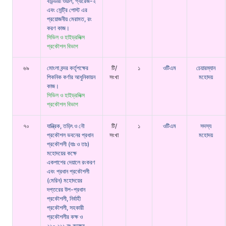
বাউন্ডারী ওয়াল, গ্যারেজ-২
এবং সেন্ট্রি পোস্ট এর
প্রয়োজনীয় মেরামত, রং
করণ কাজ।
সিভিল ও হাইড্রলিক্স
প্রকৌশল বিভাগ
৬৯
মোংলা বন্দর কর্তৃপক্ষের
টি/
১
ওটিএম
চেয়ারম্যান
পিকনিক কর্ণার আধুনিকায়ন
সংখা
মহোদয়
কাজ।
সিভিল ও হাইড্রলিক্স
প্রকৌশল বিভাগ
৭০
যান্ত্রিক, তড়িৎ ও নৌ
টি/
১
ওটিএম
সদস্য
প্রকৌশল ভবনের প্রধান
সংখা
মহোদয়
প্রকৌশলী (যাঃ ও তাঃ)
মহোদয়ের কক্ষে
একপাশের দেয়ালে রংকরণ
এবং প্রধান প্রকৌশলী
(মেরিন) মহোদয়ের
দপ্তরের উপ-প্রধান
প্রকৌশলী, নির্বাহী
প্রকৌশলী, সহকারী
প্রকৌশলীর কক্ষ ও
২১০,২১১ নং কক্ষের