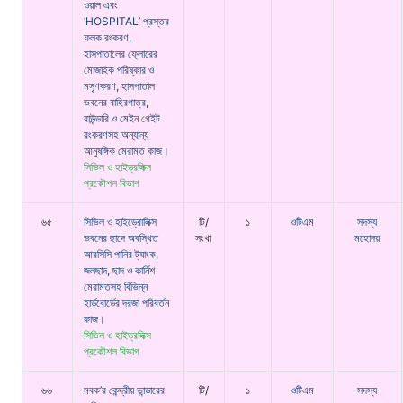
ওয়াল এবং
‘HOSPITAL’ প্রস্তর
ফলক রংকরণ,
হাসপাতালের ফ্লোরের
মোজাইক পরিষ্কার ও
মসৃণকরণ, হাসপাতাল
ভবনের বাহিরগাত্র,
বাউন্ডারি ও মেইন গেইট
রংকরণসহ অন্যান্য
আনুষঙ্গিক মেরামত কাজ।
সিভিল ও হাইড্রলিক্স
প্রকৌশল বিভাগ
৬৫
সিভিল ও হাইড্রোলিক্স
টি/
১
ওটিএম
সদস্য
ভবনের ছাদে অবস্থিত
সংখা
মহোদয়
আরসিসি পানির ট্যাংক,
জলছাদ, ছাদ ও কার্নিশ
মেরামতসহ বিভিন্ন
হার্ডবোর্ডের দরজা পরিবর্তন
কাজ।
সিভিল ও হাইড্রলিক্স
প্রকৌশল বিভাগ
৬৬
মবক’র কেন্দ্রীয় ভান্ডারের
টি/
১
ওটিএম
সদস্য