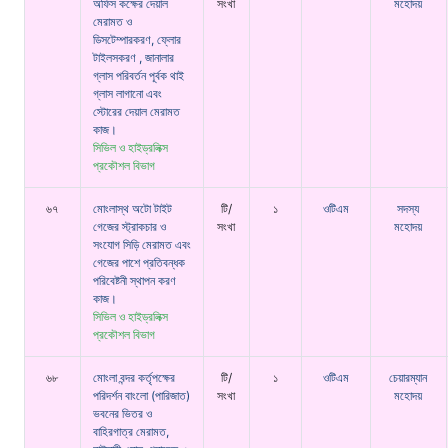
অফিস কক্ষের দেয়াল
সংখা
মহোদয়
মেরামত ও
ডিসটেম্পারকরণ, ফ্লোর
টাইলসকরণ , জানালার
গ্লাস পরিবর্তন পূর্বক থাই
গ্লাস লাগানো এবং
স্টোরের দেয়াল মেরামত
কাজ।
সিভিল ও হাইড্রলিক্স
প্রকৌশল বিভাগ
৬৭
মোংলাস্থ অটো টাইট
টি/
১
ওটিএম
সদস্য
গেজের স্ট্রাকচার ও
সংখা
মহোদয়
সংযোগ সিড়ি মেরামত এবং
গেজের পাশে প্রতিবন্ধক
পরিবেষ্টনী স্থাপন করণ
কাজ।
সিভিল ও হাইড্রলিক্স
প্রকৌশল বিভাগ
৬৮
মোংলা বন্দর কর্তৃপক্ষের
টি/
১
ওটিএম
চেয়ারম্যান
পরিদর্শন বাংলো (পারিজাত)
সংখা
মহোদয়
ভবনের ভিতর ও
বাহিরগাত্র মেরামত,