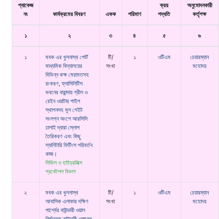
প্যাকেজ
ক্রয়
অনুমোদনকারী
নং
কার্যক্রমের বিবরণ
একক
পরিমাণ
পদ্ধতি
কর্তৃপক্ষ
১
২
৩
৪
৫
৬
১
মবক এর খুলনাস্থ পোর্ট
টি/
১
ওটিএম
চেয়ারম্যান
মাধ্যমিক বিদ্যালয়ের
সংখা
মহোদয়
বিভিন্ন কক্ষ মেরামতসহ
রংকরণ, ফ্যাসিলিটিস
ভবনের বারান্দায় গ্রীল ও
রেইন ওয়াটার পাইপ
স্থাপনসহ মূল গেইট
সংলগ্ন অংশে আরসিসি
ঢালাই দ্বারা স্লোপ
তৈরিকরণ এবং কিছু
স্যানিটারি ফিটিংস পরিবর্তন
কাজ।
সিভিল ও হাইড্রলিক্স
প্রকৌশল বিভাগ
২
মবক এর খুলনাস্থ
টি/
১
ওটিএম
চেয়ারম্যান
আবাসিক এলাকার দক্ষিণ
সংখা
মহোদয়
পার্শ্বের বাউন্ডারী ওয়াল
নির্মাণসহ বাউন্ডারী ওয়ালের