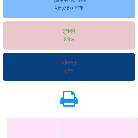
২৮,৫৪০ লক্ষ
মূলধন
৪৪৬
রাজস্ব
২৭৭