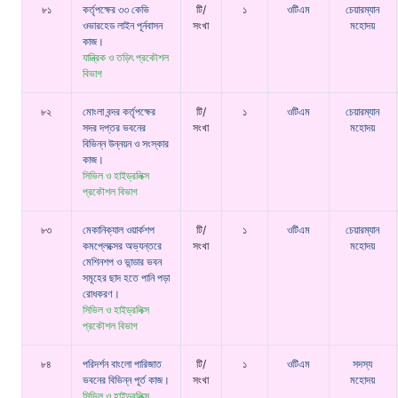
৮১
কর্তৃপক্ষের ৩৩ কেভি
টি/
১
ওটিএম
চেয়ারম্যান
ওভারহেড লাইন পূর্নবাসন
সংখা
মহোদয়
কাজ।
যান্ত্রিক ও তড়িৎ প্রকৌশল
বিভাগ
৮২
মোংলা বন্দর কর্তৃপক্ষের
টি/
১
ওটিএম
চেয়ারম্যান
সদর দপ্তর ভবনের
সংখা
মহোদয়
বিভিন্ন উন্নয়ন ও সংস্কার
কাজ।
সিভিল ও হাইড্রলিক্স
প্রকৌশল বিভাগ
৮৩
মেকানিক্যাল ওয়ার্কশপ
টি/
১
ওটিএম
চেয়ারম্যান
কমপ্লেক্সের অভ্যন্তরে
সংখা
মহোদয়
মেশিনশপ ও ভান্ডার ভবন
সমূহের ছাদ হতে পানি পড়া
রোধকরণ।
সিভিল ও হাইড্রলিক্স
প্রকৌশল বিভাগ
৮৪
পরিদর্শন বাংলো পারিজাত
টি/
১
ওটিএম
সদস্য
ভবনের বিভিন্ন পূর্ত কাজ।
সংখা
মহোদয়
সিভিল ও হাইড্রলিক্স