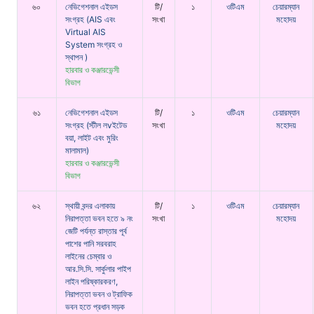
৬০
নেভিগেশনাল এইডস
টি/
১
ওটিএম
চেয়ারম্যান
সংগ্রহ (AIS এবং
সংখা
মহোদয়
Virtual AIS
System সংগ্রহ ও
স্থাপন )
হারবার ও কঞ্জারভেন্সী
বিভাগ
৬১
নেভিগেশনাল এইডস
টি/
১
ওটিএম
চেয়ারম্যান
সংগ্রহ (স্টীল লvইটেড
সংখা
মহোদয়
বয়া, লাইট এবং মুরিং
মালামাল)
হারবার ও কঞ্জারভেন্সী
বিভাগ
৬২
স্থায়ী বন্দর এলাকায়
টি/
১
ওটিএম
চেয়ারম্যান
নিরাপত্তা ভবন হতে ৯ নং
সংখা
মহোদয়
জেটি পর্যন্ত রাস্তার পূর্ব
পাশের পানি সরবরাহ
লাইনের চেম্বার ও
আর.সি.সি. সার্কুলার পাইপ
লাইন পরিষ্কারকরণ,
নিরাপত্তা ভবন ও ট্রাফিক
ভবন হতে প্রধান সড়ক