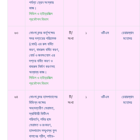
পর্যন্ত ড্রেন সংস্কার
কাজ।
সিভিল ও হাইড্রলিক্স
প্রকৌশল বিভাগ
৬৩
মোংলা বন্দর কর্তৃপক্ষের
টি/
১
ওটিএম
চেয়ারম্যান
সদর দপ্তরের পরিচালক
সংখা
মহোদয়
(বোর্ড) এর রুম বর্ধিত
করণ, বাথরুম বর্ধিত করণ,
বোর্ড ও জনসংযোগ এর
দপ্তর বর্ধিত করণ ও
বাথরুম নির্মাণ করণসহ
অন্যান্য কাজ।
সিভিল ও হাইড্রলিক্স
প্রকৌশল বিভাগ
৬৪
মোংলা বন্দর হাসপাতালের
টি/
১
ওটিএম
চেয়ারম্যান
বিভিন্ন কক্ষের
সংখা
মহোদয়
অভ্যন্তরীণ মেরামত,
স্যানিটারী ফিটিংস
পরিবর্তন, লবির ছাদ
মেরামত ও রংকরণ,
হাসপাতাল সম্মুখস্থ ফুল
বাগানের গ্রীল, গাইড-