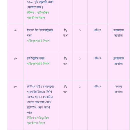
১৫০০ ফুট বাউন্ডারী ওয়াল
মেরামত কাজ।
সিভিল ও হাইড্রলিক্স
প্রকৌশল বিভাগ
১৮
সিঙ্গেল বিম ইকোসাউন্ডার
টি/
১
ওটিএম
চেয়ারম্যান
ক্রয়
সংখা
মহোদয়
হাইড্রোগ্রাফি বিভাগ
১৯
চার্ট প্রিন্টার ক্রয়
টি/
১
ওটিএম
চেয়ারম্যান
হাইড্রোগ্রাফি বিভাগ
সংখা
মহোদয়
২০
ভিটিএমআইএস প্রকল্পের
টি/
১
ওটিএম
সদস্য
হারবারিয়া টাওয়ার নির্মাণ
সংখা
মহোদয়
কাজের স্থানে হারবারিয়া
খালের পাড় ভাঙ্গা রোধে
রিটেইনিং ওয়াল নির্মাণ
কাজ।
সিভিল ও হাইড্রলিক্স
প্রকৌশল বিভাগ