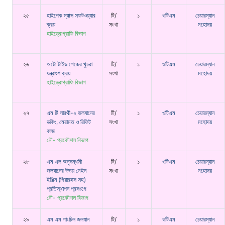
২৫
হাইপেক ম্যাক্স সফটওয়্যার
টি/
১
ওটিএম
চেয়ারম্যান
ক্রয়
সংখা
মহোদয়
হাইড্রোগ্রাফি বিভাগ
২৬
অটো টাইড গেজের খুচরা
টি/
১
ওটিএম
চেয়ারম্যান
যন্ত্রাংশ ক্রয়
সংখা
মহোদয়
হাইড্রোগ্রাফি বিভাগ
২৭
এম টি সারথী-২ জলযানের
টি/
১
ওটিএম
চেয়ারম্যান
ডকিং, মেরামত ও রিফিট
সংখা
মহোদয়
কাজ
নৌ- প্রকৌশল বিভাগ
২৮
এম এল অনুসন্ধানী
টি/
১
ওটিএম
চেয়ারম্যান
জলযানের উভয় মেইন
সংখা
মহোদয়
ইঞ্জিন (গিয়ারবক্স সহ)
প্রতিস্থাপন প্রসংগে
নৌ- প্রকৌশল বিভাগ
২৯
এম এম গাংচিল জলযান
টি/
১
ওটিএম
চেয়ারম্যান