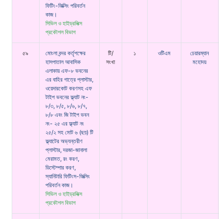
ফিটিং-ফিক্সিং পরিবর্তন
কাজ।
সিভিল ও হাইড্রলিক্স
প্রকৌশল বিভাগ
৫৯
মোংলা বন্দর কর্তৃপক্ষের
টি/
১
ওটিএম
চেয়ারম্যান
হাসপাতাল আবাসিক
সংখা
মহোদয়
এলাকায় এফ-৮ ভবনের
এর বাহির গাত্রে প্লাস্টার,
ওয়েদারকোট করণসহ এফ
টাইপ ভবনের ফ্ল্যাট নং-
৮/৩, ৮/৫, ৮/৬, ৮/৭,
৮/৮ এবং জি টাইপ ভবন
নং- ২৫ এর ফ্ল্যাট নং
২৫/২ সহ মোট ৬ (ছয়) টি
ফ্ল্যাটের অভ্যন্তরীণ
প্লাস্টার, দরজা-জানালা
মেরামত, রং করণ,
ডিস্টেম্পার করণ,
স্যানিটারি ফিটিংস-ফিক্সিং
পরিবর্তন কাজ।
সিভিল ও হাইড্রলিক্স
প্রকৌশল বিভাগ