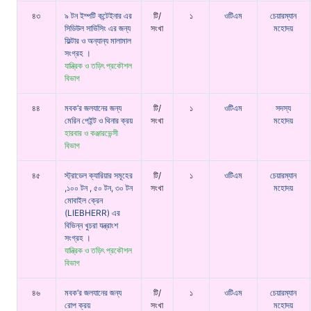
৪৩
৯ টন ইম্পটি কন্টেইনার এর
টি/
১
ওটিএম
চেয়ারম্যান
সিডিউল সার্ভিসিং এর জন্য
সংখা
মহোদয়
ফিল্টার ও অন্যান্য মালামাল
সংগ্রহ ।
যান্ত্রিক ও তড়িৎ প্রকৌশল
বিভাগ
৪৪
মবক’র জলযানের জন্য
টি/
১
ওটিএম
সদস্য
মেরিন পেইন্ট ও থিনার ক্রয়
সংখা
মহোদয়
হারবার ও কঞ্জারভেন্সী
বিভাগ
৪৫
স্ট্রাডেল ক্যারিয়ার সমূহের
টি/
১
ওটিএম
চেয়ারম্যান
,১০০ টন , ৫০ টন, ৩০ টন
সংখা
মহোদয়
মোবাইল ক্রেন
(LIEBHERR) এর
বিভিন্ন খুচরা যন্ত্রাংশ
সংগ্রহ ।
যান্ত্রিক ও তড়িৎ প্রকৌশল
বিভাগ
৪৬
মবক’র জলযানের জন্য
টি/
১
ওটিএম
চেয়ারম্যান
রোপ ক্রয়
সংখা
মহোদয়