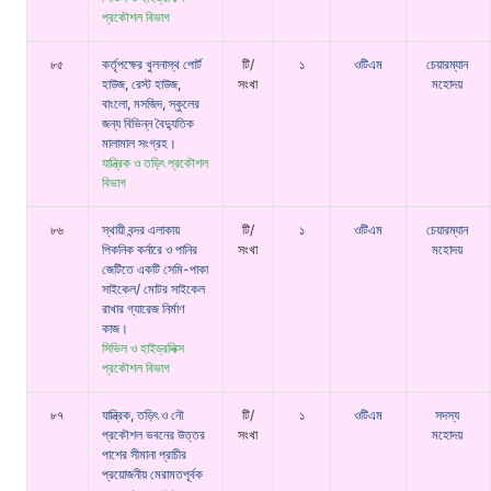
প্রকৌশল বিভাগ
৮৫
কর্তৃপক্ষের খুলনাস্থ পোর্ট
টি/
১
ওটিএম
চেয়ারম্যান
হাউজ, রেস্ট হাউজ,
সংখা
মহোদয়
বাংলো, মসজিদ, স্কুলের
জন্য বিভিন্ন বৈদ্যুতিক
মালামাল সংগ্রহ।
যান্ত্রিক ও তড়িৎ প্রকৌশল
বিভাগ
৮৬
স্থায়ী বন্দর এলাকায়
টি/
১
ওটিএম
চেয়ারম্যান
পিকনিক কর্নারে ও পানির
সংখা
মহোদয়
জেটিতে একটি সেমি-পাকা
সাইকেল/ মোটর সাইকেল
রাখার গ্যারেজ নির্মাণ
কাজ।
সিভিল ও হাইড্রলিক্স
প্রকৌশল বিভাগ
৮৭
যান্ত্রিক, তড়িৎ ও নৌ
টি/
১
ওটিএম
সদস্য
প্রকৌশল ভবনের উত্তর
সংখা
মহোদয়
পাশের সীমানা প্রাচীর
প্রয়োজনীয় মেরামতপূর্বক