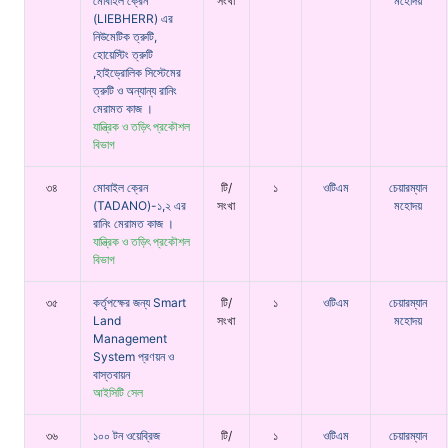
মোবাইল ক্রেন
সংখা
মহোদয়
(LIEBHERR) এর
নিউমেটিক ত্রুটি,
হোয়েস্টিং ত্রুটি
,হাইড্রোলিক সিস্টেমের
ত্রুটি ও অন্যান্য রানিং
মেরামত কাজ ।
যান্ত্রিক ও তড়িৎ প্রকৌশল
বিভাগ
৩৪
মোবাইল ক্রেন
টি/
১
ওটিএম
চেয়ারম্যান
(TADANO)-১,২ এর
সংখা
মহোদয়
রানিং মেরামত কাজ ।
যান্ত্রিক ও তড়িৎ প্রকৌশল
বিভাগ
৩৫
কর্তৃপক্ষের জন্য Smart
টি/
১
ওটিএম
চেয়ারম্যান
Land
সংখা
মহোদয়
Management
System প্রণয়ন ও
বাস্তবায়ন
আইসিটি সেল
৩৬
১০০ টন ওয়েব্রিজ
টি/
১
ওটিএম
চেয়ারম্যান