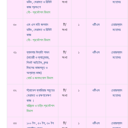
ডকিং, মেরামত ও রিফিট
সংখা
মহোদয়
কাজ প্রসংগে
নৌ- প্রকৌশল বিভাগ
৩০
এম এল মতি জলযান
টি/
১
ওটিএম
চেয়ারম্যান
ডকিং, মেরামত ও রিফিট
সংখা
মহোদয়
কাজ
নৌ- প্রকৌশল বিভাগ
৩১
ব্যাবসায় উন্নতি সাধন
টি/
১
ওটিএম
চেয়ারম্যান
(ডায়েরী ও ক্যালেন্ডার,
সংখা
মহোদয়
গিফট আইটেম, বন্দর
দিবসের কাজসমূহ ও
অন্যান্য কাজ)
বোর্ড ও জনসংযোগ বিভাগ
৩২
স্ট্রাডেল ক্যারিয়ার সমূহের
টি/
১
ওটিএম
চেয়ারম্যান
মেরামত ও রক্ষণাবেক্ষণ
সংখা
মহোদয়
কাজ ।
যান্ত্রিক ও তড়িৎ প্রকৌশল
বিভাগ
৩৩
১০০ টন , ৫০ টন, ৩০ টন
টি/
১
ওটিএম
চেয়ারম্যান