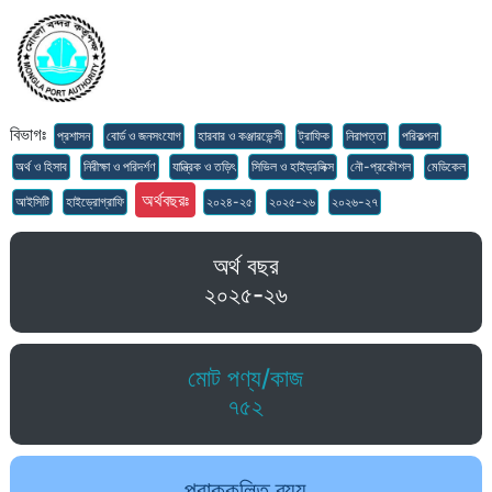
বিভাগঃ
প্রশাসন
বোর্ড ও জনসংযোগ
হারবার ও কঞ্জারভেন্সী
ট্রাফিক
নিরাপত্তা
পরিকল্পনা
অর্থ ও হিসাব
নিরীক্ষা ও পরিদর্শণ
যান্ত্রিক ও তড়িৎ
সিভিল ও হাইড্রলিক্স
নৌ-প্রকৌশল
মেডিকেল
অর্থবছরঃ
আইসিটি
হাইড্রোগ্রাফি
২০২৪-২৫
২০২৫-২৬
২০২৬-২৭
অর্থ বছর
২০২৫-২৬
মোট পণ্য/কাজ
৭৫২
প্রাক্কলিত ব্যয়