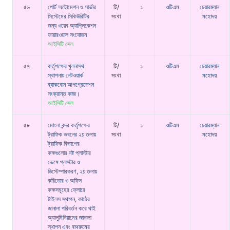
৫৬
পোর্ট অটোমেশন ও সার্ভার
টি/
১
ওটিএম
চেয়ারম্যান
সিস্টেমের সিকিউরিটির
সংখা
মহোদয়
জন্য ওয়েব অ্যাপ্লিকেশন
ফায়ারওয়াল সংযোজন
আইসিটি সেল
৫৭
কর্তৃপক্ষের খুলনাস্থ
টি/
১
ওটিএম
চেয়ারম্যান
স্থাপনায় নেটওয়ার্ক
সংখা
মহোদয়
ব্যাকবোন আপগ্রেডেশন
সংক্রান্ত কাজ।
আইসিটি সেল
৫৮
মোংলা বন্দর কর্তৃপক্ষের
টি/
১
ওটিএম
চেয়ারম্যান
ট্রাফিক ভবনের ২য় তলায়
সংখা
মহোদয়
ট্রাফিক বিভাগের
কক্ষগুলোর নষ্ট প্লাস্টার
ভেঙ্গে প্লাস্টার ও
ডিস্টেম্পারকরণ, ২য় তলায়
করিডোর ও অফিস
কক্ষসমূহের ফ্লোরে
টাইলস স্থাপন, কাঠের
জানালা পরিবর্তন করে থাই
অ্যালুমিনিয়ামের জানালা
স্থাপন এবং বাথরুমের