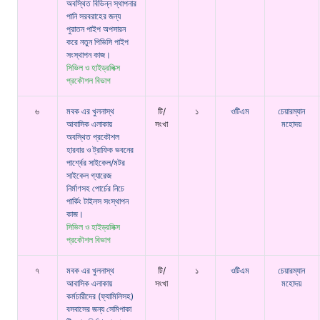
অবস্থিত বিভিন্ন স্থাপনার
পানি সরবরাহের জন্য
পুরাতন পাইপ অপসারন
করে নতুন পিভিসি পাইপ
সংস্থাপন কাজ।
সিভিল ও হাইড্রলিক্স
প্রকৌশল বিভাগ
৬
মবক এর খুলনাস্থ
টি/
১
ওটিএম
চেয়ারম্যান
আবাসিক এলাকায়
সংখা
মহোদয়
অবস্থিত প্রকৌশল
হারবার ও ট্রাফিক ভবনের
পার্শ্বের সাইকেল/মটর
সাইকেল গ্যারেজ
নির্মাণসহ পোর্চের নিচে
পার্কিং টাইলস সংস্থাপন
কাজ।
সিভিল ও হাইড্রলিক্স
প্রকৌশল বিভাগ
৭
মবক এর খুলনাস্থ
টি/
১
ওটিএম
চেয়ারম্যান
আবাসিক এলাকায়
সংখা
মহোদয়
কর্মচারীদের (ফ্যামিলিসহ)
বসবাসের জন্য সেমিপাকা