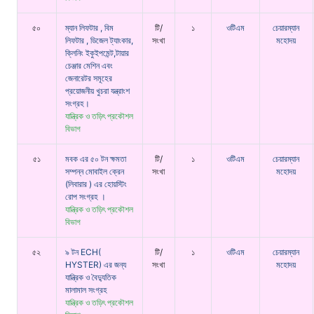
৫০
ম্যান লিফটার , বিম
টি/
১
ওটিএম
চেয়ারম্যান
লিফটার , ডিজেল ট্যাংকার,
সংখা
মহোদয়
ক্লিনিং ইকুইপমেন্ট,টায়ার
চেঞ্জার মেশিন এবং
জেনারেটর সমূহের
প্রয়োজনীয় খুচরা যন্ত্রাংশ
সংগ্রহ।
যান্ত্রিক ও তড়িৎ প্রকৌশল
বিভাগ
৫১
মবক এর ৫০ টন ক্ষমতা
টি/
১
ওটিএম
চেয়ারম্যান
সম্পন্ন মোবাইল ক্রেন
সংখা
মহোদয়
(লিবারার ) এর হোয়স্টিং
রোপ সংগ্রহ ।
যান্ত্রিক ও তড়িৎ প্রকৌশল
বিভাগ
৫২
৯ টন ECH(
টি/
১
ওটিএম
চেয়ারম্যান
HYSTER) এর জন্য
সংখা
মহোদয়
যান্ত্রিক ও বৈদ্যুতিক
মালামাল সংগ্রহ
যান্ত্রিক ও তড়িৎ প্রকৌশল