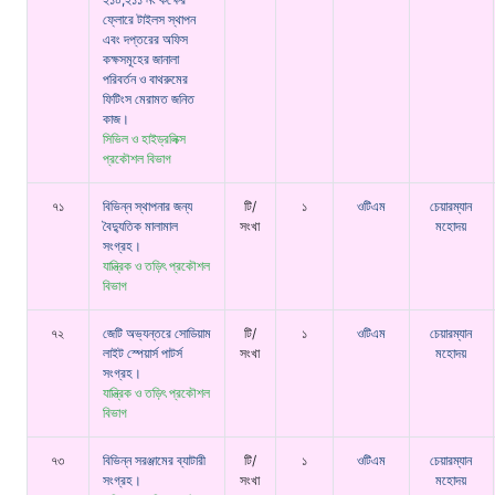
ফ্লোরে টাইলস স্থাপন
এবং দপ্তরের অফিস
কক্ষসমূহের জানালা
পরিবর্তন ও বাথরুমের
ফিটিংস মেরামত জনিত
কাজ।
সিভিল ও হাইড্রলিক্স
প্রকৌশল বিভাগ
৭১
বিভিন্ন স্থাপনার জন্য
টি/
১
ওটিএম
চেয়ারম্যান
বৈদ্যুতিক মালামাল
সংখা
মহোদয়
সংগ্রহ।
যান্ত্রিক ও তড়িৎ প্রকৌশল
বিভাগ
৭২
জেটি অভ্যন্তরে সোডিয়াম
টি/
১
ওটিএম
চেয়ারম্যান
লাইট স্পেয়ার্স পাটর্স
সংখা
মহোদয়
সংগ্রহ।
যান্ত্রিক ও তড়িৎ প্রকৌশল
বিভাগ
৭৩
বিভিন্ন সরঞ্জামের ব্যাটারী
টি/
১
ওটিএম
চেয়ারম্যান
সংগ্রহ।
সংখা
মহোদয়