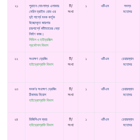
২১
পুরাতন মোংলাস্থ এলাকায়
টি/
১
ওটিএম
সদস্য
মেরিন ড্রাইভ রোড এর
সংখা
মহোদয়
দুই পার্শ্বে মবক কর্তৃক
উচ্ছেদকৃত জায়গার
চারপার্শ্বে কাঁটাতারের বেড়া
নির্মাণ কাজ।
সিভিল ও হাইড্রলিক্স
প্রকৌশল বিভাগ
২২
সংরক্ষণ ড্রেজিং
টি/
১
ওটিএম
চেয়ারম্যান
হাইড্রোগ্রাফি বিভাগ
সংখা
মহোদয়
২৩
মবক’র সংরক্ষণ ড্রেজিং
টি/
১
ওটিএম
চেয়ারম্যান
ঠিকাদার নিয়োগ
সংখা
মহোদয়
হাইড্রোগ্রাফি বিভাগ
২৪
ডিজিপিএস ক্রয়
টি/
১
ওটিএম
চেয়ারম্যান
হাইড্রোগ্রাফি বিভাগ
সংখা
মহোদয়