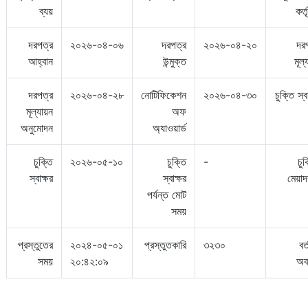
ব্যয়
কর্ত
দরপত্র
২০২৬-০৪-০৬
দরপত্র
২০২৬-০৪-২০
দর
আহ্বান
উন্মুক্ত
মূল্
দরপত্র
২০২৬-০৪-২৮
নোটিফিকেশন
২০২৬-০৪-৩০
চুক্তি স্ব
মূল্যায়ন
অফ
অনুমোদন
অ্যাওয়ার্ড
চুক্তি
২০২৬-০৫-১০
চুক্তি
-
চুক
স্বাক্ষর
স্বাক্ষর
মেয়া
পর্যন্ত মোট
সময়
প্রস্তুতের
২০২৪-০৫-০১
প্রস্তুতকারি
৩২৩০
বর
সময়
২০:৪২:০৯
অব