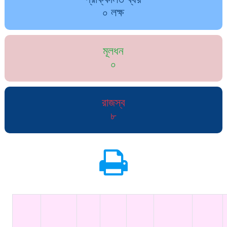
০ লক্ষ
মূলধন
০
রাজস্ব
৮