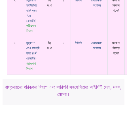
৭
প্রিন্টার ও
টি/
১
ডিসিপি
চেয়ারম্যান
মবক'র
ফটোকপির
সংখা
মহোদয়
নিজস্ব
কালি ক্রয়
বাজেট
(৩য়
কোয়ার্টার)
পরিকল্পনা
বিভাগ
৮
মুদ্রণ ও
টি/
১
ডিসিপি
চেয়ারম্যান
মবক'র
লেখ সামগ্রী
সংখা
মহোদয়
নিজস্ব
ক্রয় (৪র্থ
বাজেট
কোয়ার্টার)
পরিকল্পনা
বিভাগ
বাস্তবায়নেঃ পরিকল্পনা বিভাগ এবং কারিগরি সহযোগিতায়ঃ আইসিটি সেল, মবক,
মোংলা।