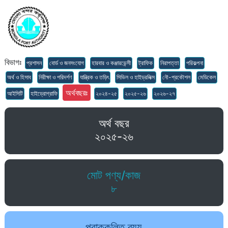
বিভাগঃ
প্রশাসন
বোর্ড ও জনসংযোগ
হারবার ও কঞ্জারভেন্সী
ট্রাফিক
নিরাপত্তা
পরিকল্পনা
অর্থ ও হিসাব
নিরীক্ষা ও পরিদর্শণ
যান্ত্রিক ও তড়িৎ
সিভিল ও হাইড্রলিক্স
নৌ-প্রকৌশল
মেডিকেল
অর্থবছরঃ
আইসিটি
হাইড্রোগ্রাফি
২০২৪-২৫
২০২৫-২৬
২০২৬-২৭
অর্থ বছর
২০২৫-২৬
মোট পণ্য/কাজ
৮
প্রাক্কলিত ব্যয়