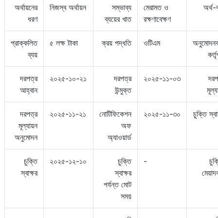
অর্থায়নের
নিজস্ব অর্থায়ন
সম্ভাব্য
মেরামত ও
অর্থ-
ধরণ
ব্যয়ের খাত
রক্ষণাবেক্ষণ
প্রাক্কলিত
৫ লক্ষ টাকা
ক্রয় পদ্ধতি
ওটিএম
অনুমোদনক
ব্যয়
কর্তৃ
দরপত্র
২০২৫-১০-২১
দরপত্র
২০২৫-১১-০৩
দরপ
আহ্বান
উন্মুক্ত
মূল্
দরপত্র
২০২৫-১১-২১
নোটিফিকেশন
২০২৫-১১-৩০
চুক্তি স্বা
মূল্যায়ন
অফ
অনুমোদন
অ্যাওয়ার্ড
চুক্তি
২০২৫-১২-১০
চুক্তি
-
চুক
স্বাক্ষর
স্বাক্ষর
মেয়াদ
পর্যন্ত মোট
সময়