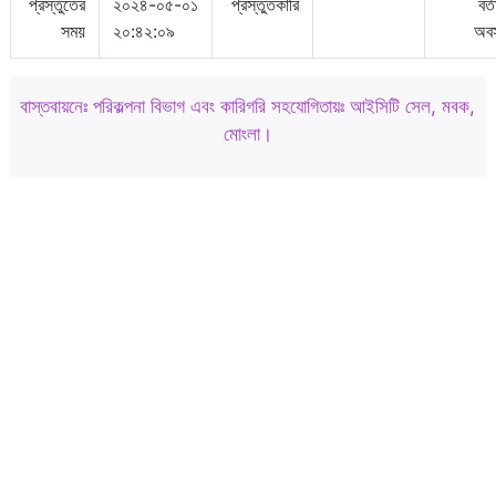
প্রস্তুতের
২০২৪-০৫-০১
প্রস্তুতকারি
বর্
সময়
২০:৪২:০৯
অবস
বাস্তবায়নেঃ পরিকল্পনা বিভাগ এবং কারিগরি সহযোগিতায়ঃ আইসিটি সেল, মবক,
মোংলা।