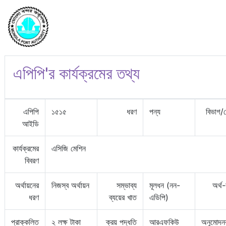
এপিপি'র কার্যক্রমের তথ্য
এপিপি
১৫১৫
ধরণ
পন্য
বিভাগ/
আইডি
কার্যক্রমের
এসিজি মেশিন
বিবরণ
অর্থায়নের
নিজস্ব অর্থায়ন
সম্ভাব্য
মূলধন (নন-
অর্থ
ধরণ
ব্যয়ের খাত
এডিপি)
প্রাক্কলিত
২ লক্ষ টাকা
ক্রয় পদ্ধতি
আরএফকিউ
অনুমোদন