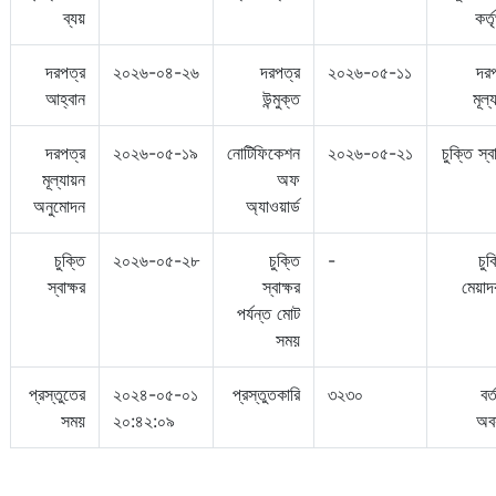
ব্যয়
কর্ত
দরপত্র
২০২৬-০৪-২৬
দরপত্র
২০২৬-০৫-১১
দরপ
আহ্বান
উন্মুক্ত
মূল্
দরপত্র
২০২৬-০৫-১৯
নোটিফিকেশন
২০২৬-০৫-২১
চুক্তি স্ব
মূল্যায়ন
অফ
অনুমোদন
অ্যাওয়ার্ড
চুক্তি
২০২৬-০৫-২৮
চুক্তি
-
চুক
স্বাক্ষর
স্বাক্ষর
মেয়াদ
পর্যন্ত মোট
সময়
প্রস্তুতের
২০২৪-০৫-০১
প্রস্তুতকারি
৩২৩০
বর্
সময়
২০:৪২:০৯
অবস