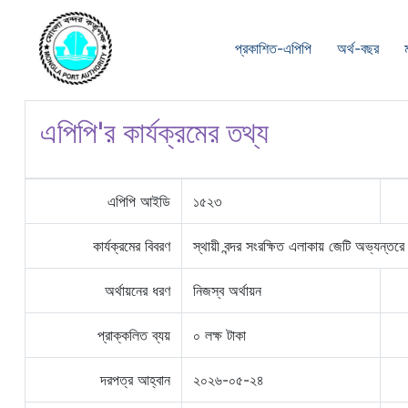
প্রকাশিত-এপিপি
অর্থ-বছর
এপিপি'র কার্যক্রমের তথ্য
এপিপি আইডি
১৫২৩
কার্যক্রমের বিবরণ
স্থায়ী বন্দর সংরক্ষিত এলাকায় জেটি অভ্যন্তরে
অর্থায়নের ধরণ
নিজস্ব অর্থায়ন
প্রাক্কলিত ব্যয়
০ লক্ষ টাকা
দরপত্র আহ্বান
২০২৬-০৫-২৪