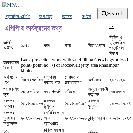
Search
প্রকাশিত-এপিপি
অর্থ-বছর
মতামত
লগইন
এপিপি'র কার্যক্রমের তথ্য
সিভিল ও
এপিপি
হাইড্রলিক্স
১৫৫৫
ধরণ
কাজ
বিভাগ/কোষ
আইডি
প্রকৌশল
বিভাগ
Bank protection work with sand filling Geo- bags at food
কার্যক্রমের
point (point no- ৭) of Roosevelt jetty area khalishpur,
বিবরণ
khulna.
অর্থায়নের
সম্ভাব্য
মেরামত ও
নিজস্ব অর্থায়ন
অর্থ-বছর
২০২৫-২৬
ধরণ
ব্যয়ের খাত
রক্ষণাবেক্ষণ
প্রাক্কলিত
অনুমোদনকারী
২৫ লক্ষ টাকা
ক্রয় পদ্ধতি
ওটিএম
চেয়ারম্যান
ব্যয়
কর্তৃপক্ষ
দরপত্র
দরপত্র
দরপত্র
২০২৬-০৬-২৩
২০২৬-০৭-০৭
২০২৬-০৭-১৪
আহ্বান
উন্মুক্ত
মূল্যায়ন
দরপত্র
নোটিফিকেশন
মূল্যায়ন
২০২৬-০৭-২১
অফ
২০২৬-০৭-২৬
চুক্তি স্বাক্ষর
২০২৬-০৮-২৩
অনুমোদন
অ্যাওয়ার্ড
চুক্তি স্বাক্ষর
চুক্তি
চুক্তির