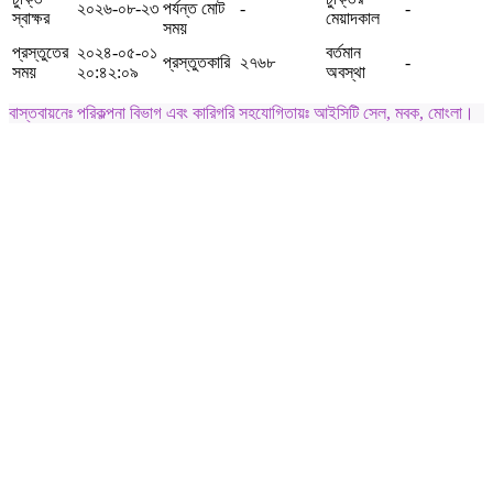
২০২৬-০৮-২৩
পর্যন্ত মোট
-
-
স্বাক্ষর
মেয়াদকাল
সময়
প্রস্তুতের
২০২৪-০৫-০১
বর্তমান
প্রস্তুতকারি
২৭৬৮
-
সময়
২০:৪২:০৯
অবস্থা
বাস্তবায়নেঃ পরিকল্পনা বিভাগ এবং কারিগরি সহযোগিতায়ঃ আইসিটি সেল, মবক, মোংলা।