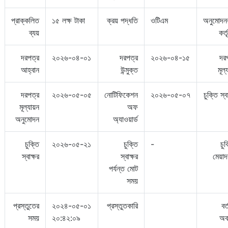
প্রাক্কলিত
১৫ লক্ষ টাকা
ক্রয় পদ্ধতি
ওটিএম
অনুমোদন
ব্যয়
কর্ত
দরপত্র
২০২৬-০৪-০১
দরপত্র
২০২৬-০৪-১৫
দর
আহ্বান
উন্মুক্ত
মূল্
দরপত্র
২০২৬-০৫-০৫
নোটিফিকেশন
২০২৬-০৫-০৭
চুক্তি স্ব
মূল্যায়ন
অফ
অনুমোদন
অ্যাওয়ার্ড
চুক্তি
২০২৬-০৫-২১
চুক্তি
-
চুক
স্বাক্ষর
স্বাক্ষর
মেয়া
পর্যন্ত মোট
সময়
প্রস্তুতের
২০২৪-০৫-০১
প্রস্তুতকারি
বর
সময়
২০:৪২:০৯
অব