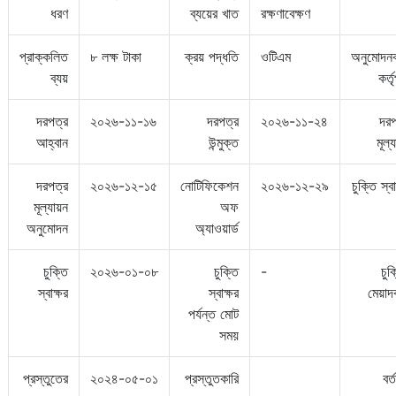
ধরণ
ব্যয়ের খাত
রক্ষণাবেক্ষণ
প্রাক্কলিত
৮ লক্ষ টাকা
ক্রয় পদ্ধতি
ওটিএম
অনুমোদনক
ব্যয়
কর্ত
দরপত্র
২০২৬-১১-১৬
দরপত্র
২০২৬-১১-২৪
দরপ
আহ্বান
উন্মুক্ত
মূল্
দরপত্র
২০২৬-১২-১৫
নোটিফিকেশন
২০২৬-১২-২৯
চুক্তি স্বা
মূল্যায়ন
অফ
অনুমোদন
অ্যাওয়ার্ড
চুক্তি
২০২৬-০১-০৮
চুক্তি
-
চুক
স্বাক্ষর
স্বাক্ষর
মেয়াদ
পর্যন্ত মোট
সময়
প্রস্তুতের
২০২৪-০৫-০১
প্রস্তুতকারি
বর্