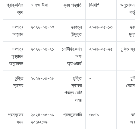
প্রাক্কলিত
০ লক্ষ টাকা
ক্রয় পদ্ধতি
ডিসিপি
অনুমোদন
ব্যয়
কর্ত
দরপত্র
২০২৬-০৫-০৭
দরপত্র
২০২৬-০৫-১৩
দর
আহ্বান
উন্মুক্ত
মূল্
দরপত্র
২০২৬-০৫-২১
নোটিফিকেশন
২০২৬-০৫-২৫
চুক্তি স্ব
মূল্যায়ন
অফ
অনুমোদন
অ্যাওয়ার্ড
চুক্তি
২০২৬-০৫-২৮
চুক্তি
-
চুক
স্বাক্ষর
স্বাক্ষর
মেয়া
পর্যন্ত মোট
সময়
প্রস্তুতের
২০২৪-০৫-০১
প্রস্তুতকারি
৩০৭৯
বর
সময়
২০:৪২:০৯
অব