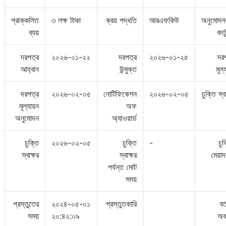
প্রাক্কলিত
৩ লক্ষ টাকা
ক্রয় পদ্ধতি
আরএফকিউ
অনুমোদন
ব্যয়
কর্ত
দরপত্র
২০২৬-০১-২২
দরপত্র
২০২৬-০১-২৫
দর
আহ্বান
উন্মুক্ত
মূল্
দরপত্র
২০২৬-০২-০৫
নোটিফিকেশন
২০২৬-০২-০৫
চুক্তি স্ব
মূল্যায়ন
অফ
অনুমোদন
অ্যাওয়ার্ড
চুক্তি
২০২৬-০২-০৫
চুক্তি
-
চুক
স্বাক্ষর
স্বাক্ষর
মেয়া
পর্যন্ত মোট
সময়
প্রস্তুতের
২০২৪-০৫-০১
প্রস্তুতকারি
বর
সময়
২০:৪২:০৯
অব