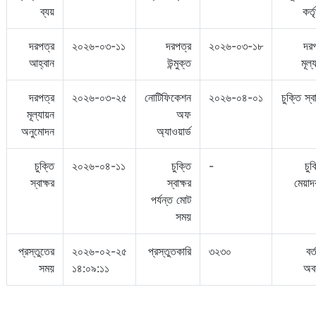
ব্যয়
কর্ত
দরপত্র
২০২৬-০৩-১১
দরপত্র
২০২৬-০৩-১৮
দরপ
আহ্বান
উন্মুক্ত
মূল্
দরপত্র
২০২৬-০৩-২৫
নোটিফিকেশন
২০২৬-০৪-০১
চুক্তি স্ব
মূল্যায়ন
অফ
অনুমোদন
অ্যাওয়ার্ড
চুক্তি
২০২৬-০৪-১১
চুক্তি
-
চুক
স্বাক্ষর
স্বাক্ষর
মেয়াদ
পর্যন্ত মোট
সময়
প্রস্তুতের
২০২৬-০২-২৫
প্রস্তুতকারি
৩২৩০
বর্
সময়
১৪:০৯:১১
অবস