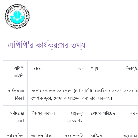
এপিপি'র কার্যক্রমের তথ্য
এপিপি
১৪৮৪
ধরণ
পন্য
বিভাগ/
আইডি
কার্যক্রমের
মবক’র ১৭ হতে ২০ গ্রেড (৪র্থ শ্রেণি) কর্মচারীদের ২০২৪-২০২৫ অর্
বিবরণ
পোশাক জুতা, মোজা ও স্যান্ডেল এবং ছাতা সরবরাহ।
অর্থায়নের
নিজস্ব অর্থায়ন
সম্ভাব্য
পোষাক পরিচ্ছদ
অর্থ
ধরণ
ব্যয়ের খাত
প্রাক্কলিত
৩৬ লক্ষ টাকা
ক্রয় পদ্ধতি
ওটিএম
অনুমোদনক