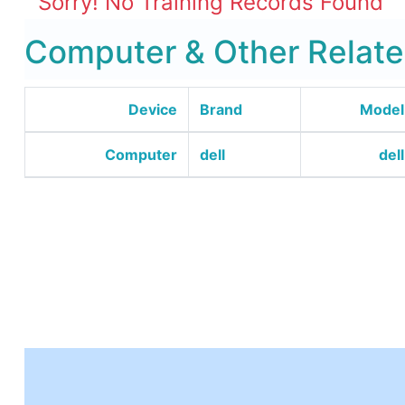
Sorry! No Training Records Found
Computer & Other Relate
Device
Brand
Model
Computer
dell
dell