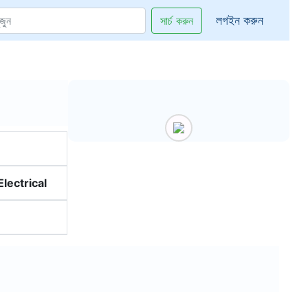
লগইন করুন
সার্চ করুন
lectrical