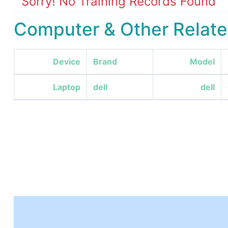
Sorry! No Training Records Found
Computer & Other Relate
Device
Brand
Model
Laptop
dell
dell