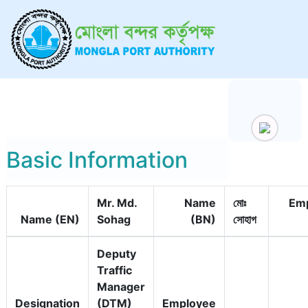
Basic Information
Mr. Md.
Name
মোঃ
Em
Name (EN)
Sohag
(BN)
সোহাগ
Deputy
Traffic
Manager
Designation
(DTM)
Employee