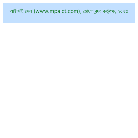
আইসিটি সেল (www.mpaict.com), মোংলা বন্দর কর্তৃপক্ষ, ২০২৩