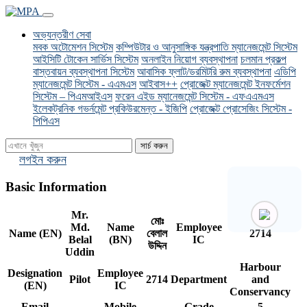
(current)
অভ্যন্তরীণ সেবা
মবক অটোমেশন সিস্টেম
কম্পিউটার ও আনুসাঙ্গিক যন্ত্রপাতি ম্যানেজমেন্ট সিস্টেম
আইসিটি টোকেন সার্ভিস সিস্টেম
অনলাইন নিয়োগ ব্যবস্থাপনা
চলমান প্রকল্প
বাস্তবায়ন ব্যবস্থাপনা সিস্টেম
আবাসিক ফ্লাট/ডরমিটরি রুম ব্যবস্থাপনা
এডিপি
ম্যানেজমেন্ট সিস্টেম - এএমএস
আইবাস++
প্রোজেক্ট ম্যানেজমেন্ট ইনফর্মেশন
সিস্টেম – পিএমআইএস
ফরেন এইড ম্যানেজমেন্ট সিস্টেম - এফএএমএস
ইলেকট্রনিক গভর্নমেন্ট প্রকিউরমেন্ত - ইজিপি
প্রোজেক্ট প্রোসেজিং সিস্টেম -
পিপিএস
সার্চ করুন
লগইন করুন
Basic Information
Mr.
মোঃ
Md.
Name
Employee
Name (EN)
বেলাল
2714
Belal
(BN)
IC
উদ্দিন
Uddin
Harbour
Designation
Employee
Pilot
2714
Department
and
(EN)
IC
Conservancy
Email
Mobile
Grade
5