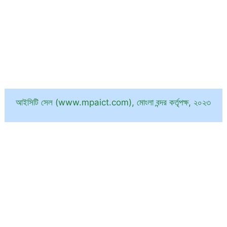
আইসিটি সেল (www.mpaict.com), মোংলা বন্দর কর্তৃপক্ষ, ২০২৩