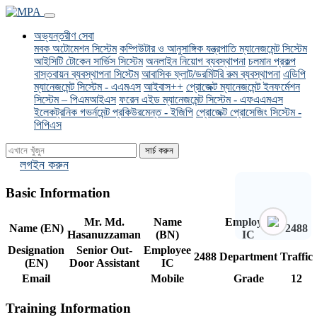
(current)
অভ্যন্তরীণ সেবা
মবক অটোমেশন সিস্টেম
কম্পিউটার ও আনুসাঙ্গিক যন্ত্রপাতি ম্যানেজমেন্ট সিস্টেম
আইসিটি টোকেন সার্ভিস সিস্টেম
অনলাইন নিয়োগ ব্যবস্থাপনা
চলমান প্রকল্প
বাস্তবায়ন ব্যবস্থাপনা সিস্টেম
আবাসিক ফ্লাট/ডরমিটরি রুম ব্যবস্থাপনা
এডিপি
ম্যানেজমেন্ট সিস্টেম - এএমএস
আইবাস++
প্রোজেক্ট ম্যানেজমেন্ট ইনফর্মেশন
সিস্টেম – পিএমআইএস
ফরেন এইড ম্যানেজমেন্ট সিস্টেম - এফএএমএস
ইলেকট্রনিক গভর্নমেন্ট প্রকিউরমেন্ত - ইজিপি
প্রোজেক্ট প্রোসেজিং সিস্টেম -
পিপিএস
সার্চ করুন
লগইন করুন
Basic Information
Mr. Md.
Name
Employee
Name (EN)
2488
Hasanuzzaman
(BN)
IC
Designation
Senior Out-
Employee
2488
Department
Traffic
(EN)
Door Assistant
IC
Email
Mobile
Grade
12
Training Information