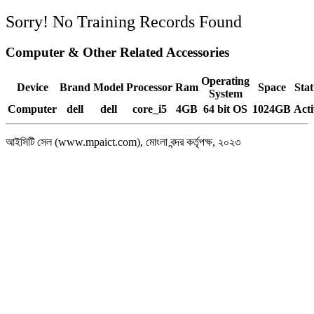
Sorry! No Training Records Found
Computer & Other Related Accessories
Operating
Device
Brand
Model
Processor
Ram
Space
Stat
System
Computer
dell
dell
core_i5
4GB
64 bit OS
1024GB
Acti
আইসিটি সেল (www.mpaict.com), মোংলা বন্দর কর্তৃপক্ষ, ২০২৩