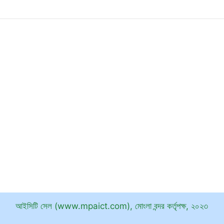
আইসিটি সেল (www.mpaict.com), মোংলা বন্দর কর্তৃপক্ষ, ২০২৩